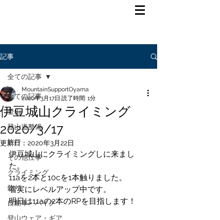
記事
全ての記事
MountainSupportOyama
全ての記事
2020年3月17日
読了時間: 1分
伊豆城山クライミング
登山
2020/3/17
登山道整備
旅行
更新日：
2020年3月22日
伊豆城山にクライミングしに来まし
その他仕事
た。
クライミング
11aを2本と10cを1本触りました。
釣り
着実にレベルアップ中です。
明日は11aの2本のRPを目指します！
自動車・バイク
登山ウェア・ギア