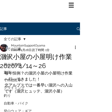
記事
全ての記事
MountainSupportOyama
全ての記事
2020年4月28日
読了時間: 1分
涸沢小屋の小屋明け作業
登山
2020/4/14～26
登山道整備
旅行
毎年恒例？の涸沢小屋の小屋明け作業
へ行ってきました！
その他仕事
北アルプスでは一番早い涸沢への入山
クライミング
です（涸沢ヒュッテ、涸沢小屋）
釣り
自動車・バイク
登山ウェア・ギア