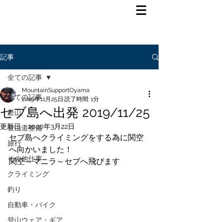
記事
全ての記事
MountainSupportOyama
全ての記事
2019年11月25日
読了時間: 1分
セブ島へ出発 2019/11/25
登山
更新日：
2020年3月22日
登山道整備
セブ島へクライミングをする為に関空
旅行
へ向かいました！
その他仕事
関空～マニラ～セブへ飛びます
クライミング
釣り
自動車・バイク
登山ウェア・ギア