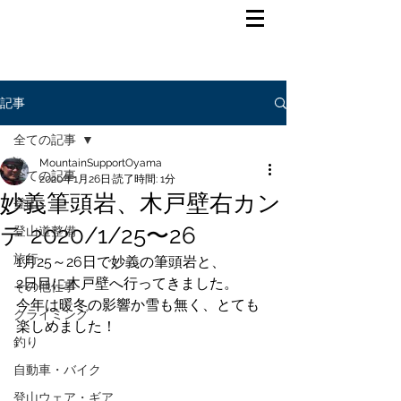
記事
全ての記事
MountainSupportOyama
全ての記事
2020年1月26日
読了時間: 1分
妙義筆頭岩、木戸壁右カン
登山
テ 2020/1/25〜26
登山道整備
旅行
1月25～26日で妙義の筆頭岩と、
2日目に木戸壁へ行ってきました。
その他仕事
今年は暖冬の影響か雪も無く、とても
クライミング
楽しめました！
釣り
自動車・バイク
登山ウェア・ギア